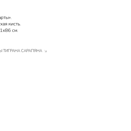
рты».
хая кисть.
1х86 см.
Ы ТИГРАНА САРАПЯНА