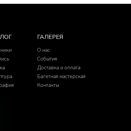
АЛОГ
ГАЛЕРЕЯ
ники
О нас
пись
События
ка
Доставка и оплата
птура
Багетная мастерская
рафия
Контакты