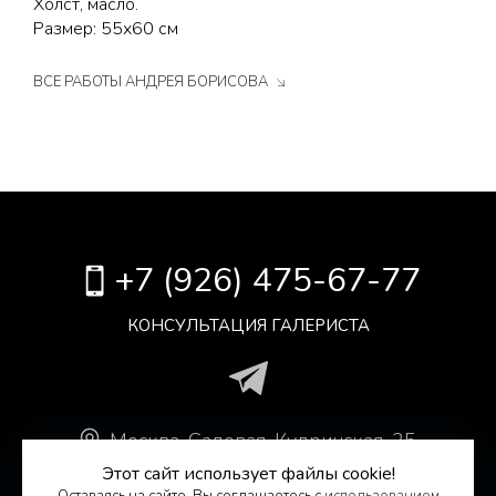
Холст, масло.
Размер: 55х60 см
ВСЕ РАБОТЫ АНДРЕЯ БОРИСОВА
+7 (926) 475-67-77
КОНСУЛЬТАЦИЯ ГАЛЕРИСТА
Москва
.
Садовая-Кудринская, 25,
Антикварный Центр, оф. 306.
Этот сайт использует файлы cookie!