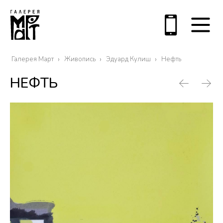
Галерея Март
Живопись
Эдуард Кулиш
Нефть
НЕФТЬ