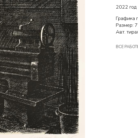
2022 год
Графика п
Размер: 7
Авт. тира
ВСЕ РАБО