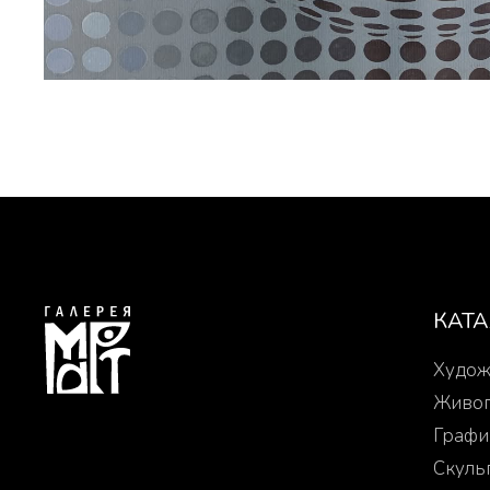
КАТ
Худож
Живо
Графи
Скуль