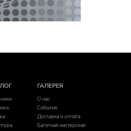
АЛОГ
ГАЛЕРЕЯ
ники
О нас
пись
События
ка
Доставка и оплата
птура
Багетная мастерская