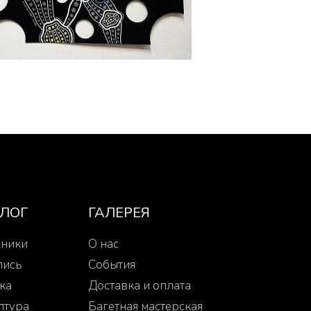
АЛОГ
ГАЛЕРЕЯ
ники
О нас
пись
События
ка
Доставка и оплата
птура
Багетная мастерская