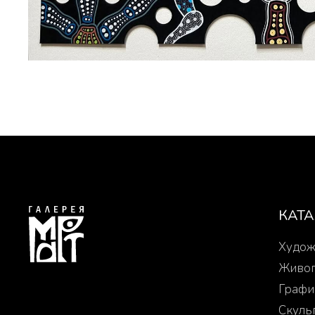
КАТ
Худож
Живо
Графи
Скуль