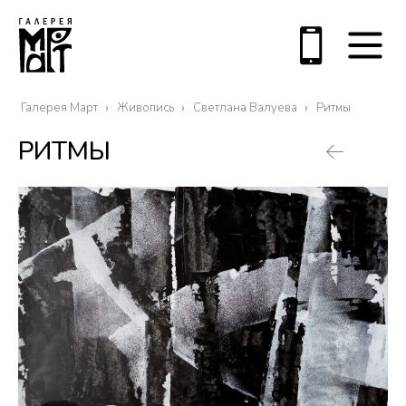
Галерея Март
Живопись
Светлана Валуева
Ритмы
РИТМЫ