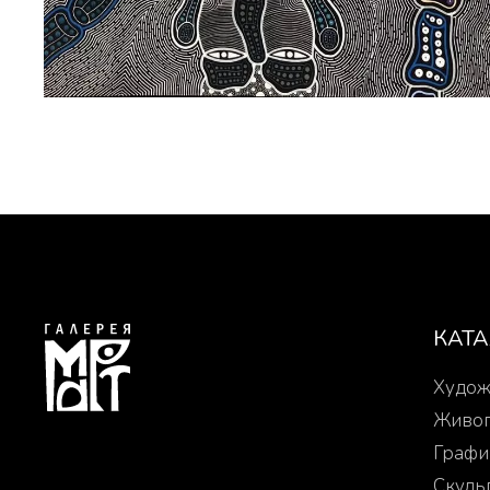
КАТ
Худож
Живо
Графи
Скуль