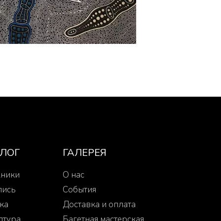
АЛОГ
ГАЛЕРЕЯ
ники
О нас
пись
События
ка
Доставка и оплата
птура
Багетная мастерская