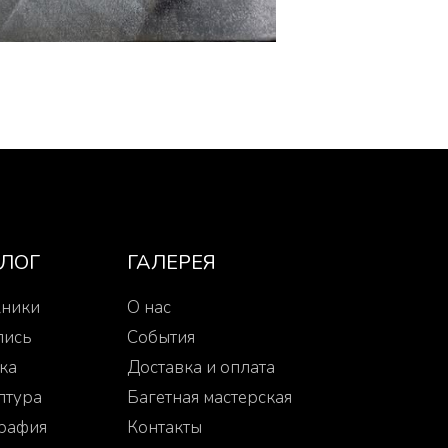
АЛОГ
ГАЛЕРЕЯ
ники
О нас
пись
События
ка
Доставка и оплата
птура
Багетная мастерская
рафия
Контакты