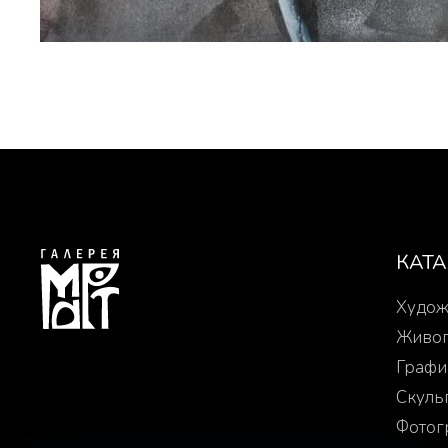
КАТ
Худож
Живо
Графи
Скуль
Фотог