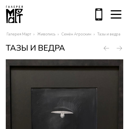
Галерея Март
Живопись
Семён Агроскин
Тазы и ведра
ТАЗЫ И ВЕДРА