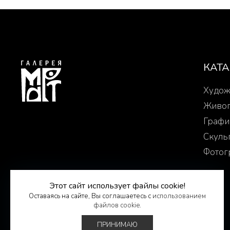
КАТ
Худож
Живо
Графи
Скуль
Фотог
© 2025-2026. Арт-галерея «МАРТ»
Этот сайт использует файлы cookie!
Политика конфиденциальности
Оставаясь на сайте, Вы соглашаетесь с
использованием
Создание сайта -
ГЕОКОН
файлов cookie
.
ПРИНИМАЮ