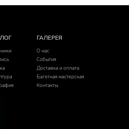
АЛОГ
ГАЛЕРЕЯ
ники
О нас
пись
События
ка
Доставка и оплата
птура
Багетная мастерская
рафия
Контакты