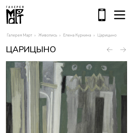
Галерея Март
Живопись
Елена Куркина
Царицыно
ЦАРИЦЫНО