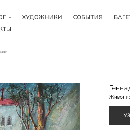
ОГ
ХУДОЖНИКИ
СОБЫТИЯ
БАГЕ
КТЫ
раве
Генна
Живопи
У