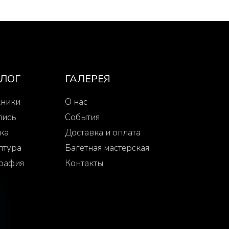
АЛОГ
ГАЛЕРЕЯ
ники
О нас
пись
События
ка
Доставка и оплата
птура
Багетная мастерская
рафия
Контакты