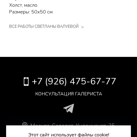
Холст, масло.
Размеры: 50х50 см
ВСЕ РАБОТЫ СВЕТЛАНЫ ВАЛУЕВОЙ
+7 (926) 475-67-77
КОНСУЛЬТАЦИЯ ГАЛЕРИСТА
Москва
.
Садовая-Кудринская, 25,
Антикварный Центр, оф. 306.
Этот сайт использует файлы cookie!