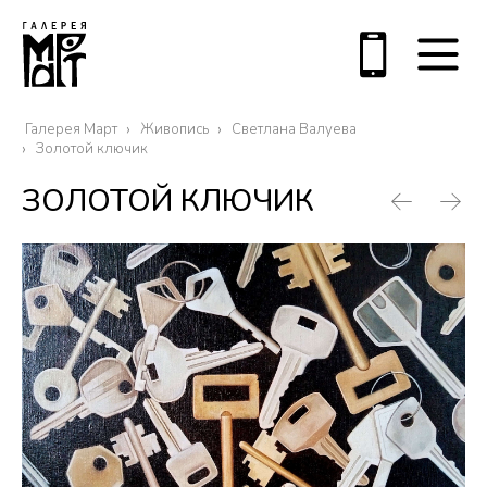
Галерея Март
Живопись
Светлана Валуева
Золотой ключик
ЗОЛОТОЙ КЛЮЧИК