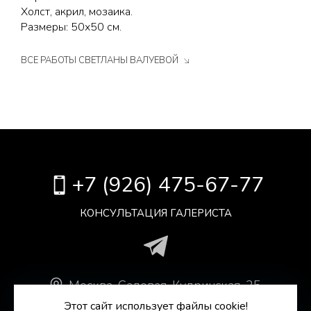
Холст, акрил, мозаика.
Размеры: 50х50 см.
ВСЕ РАБОТЫ СВЕТЛАНЫ ВАЛУЕВОЙ
+7 (926) 475-67-77
КОНСУЛЬТАЦИЯ ГАЛЕРИСТА
Москва
.
Садовая-Кудринская, 25,
Антикварный Центр, оф. 306.
Этот сайт использует файлы cookie!