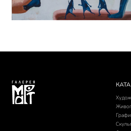
КАТ
Худож
Живо
Графи
Скуль