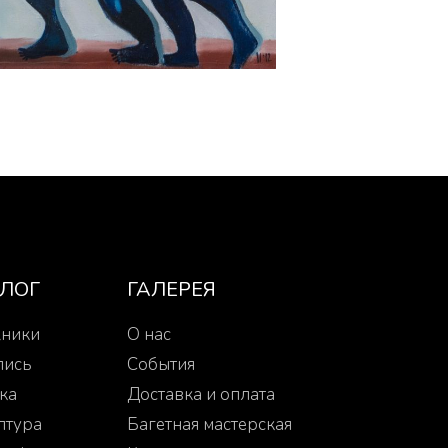
АЛОГ
ГАЛЕРЕЯ
ники
О нас
пись
События
ка
Доставка и оплата
птура
Багетная мастерская