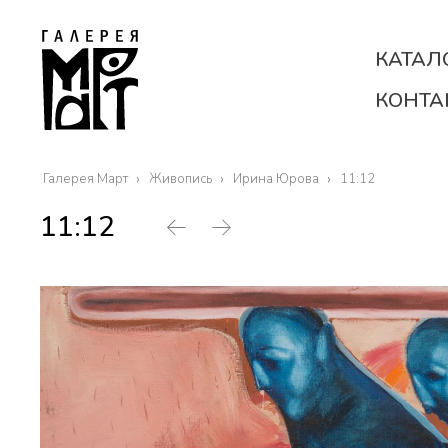
КАТАЛ
КОНТА
Галерея Март
Живопись
Ирина Юрова
11:12
11:12