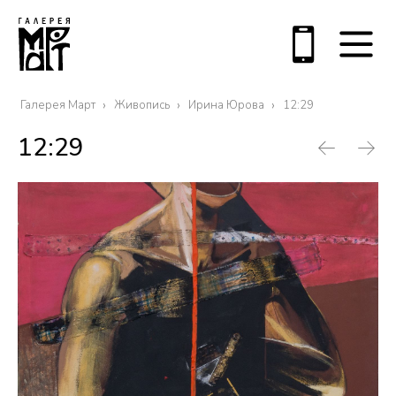
Галерея Март
Живопись
Ирина Юрова
12:29
12:29