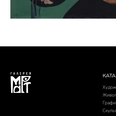
КАТ
Худож
Живо
Графи
Скуль