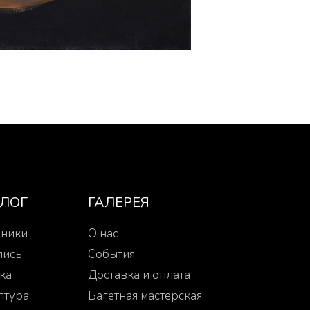
АЛОГ
ГАЛЕРЕЯ
ники
О нас
пись
События
ка
Доставка и оплата
птура
Багетная мастерская