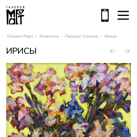
Галерея Март
Живопись
Рамазан Усеинов
Ирисы
ИРИСЫ