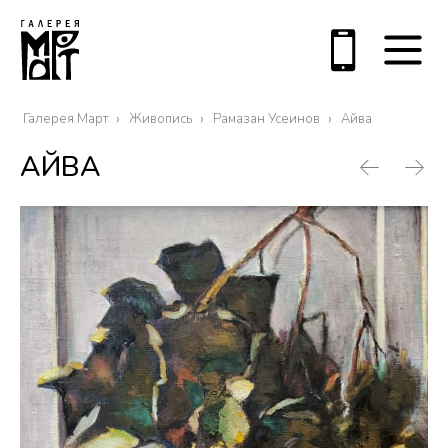
Галерея Март
Живопись
Рамазан Усеинов
Айва
АЙВА