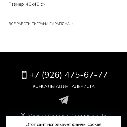
Размер: 40х40 см.
ВСЕ РАБОТЫ ТИГРАНА САРАПЯНА
+7 (926) 475-67-77
КОНСУЛЬТАЦИЯ ГАЛЕРИСТА
Москва
.
Садовая-Кудринская, 25,
Антикварный Центр, оф. 306.
Этот сайт использует файлы cookie!