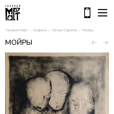
Галерея Март
Графика
Тигран Сарапян
Мойры
МОЙРЫ