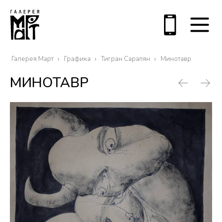
Галерея Март
Графика
Тигран Сарапян
Минотавр
МИНОТАВР