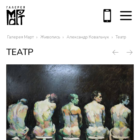
Галерея Март
Живопись
Александр Ковальчук
Театр
ТЕАТР